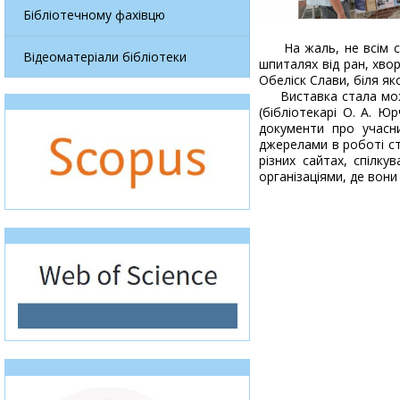
Бібліотечному фахівцю
На жаль, не всім суд
Відеоматеріали бібліотеки
шпиталях від ран, хво
Обеліск Слави, біля я
Виставка стала можли
(бібліотекарі О. А. Ю
документи про учасни
джерелами в роботі ст
різних сайтах, спілку
організаціями, де вон