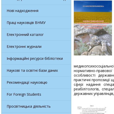
Нові надходження
Праці науковців ВНМУ
Електронний каталог
Електронні журнали
Інформаційні ресурси бібліотеки
медикопсихосоціальн
Наукові та освітні бази даних
нормативно-правової
особливості державно
практичні пропозиції 
Рекомендації науковцю
сфері надання спеці
реабілітологів, спеці
державних управлінців
For Foreign Students
Просвітницька діяльність